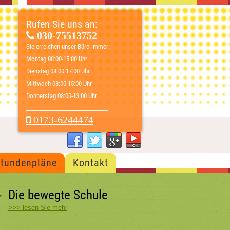
Rufen Sie uns an:
030-75513752
Sie erreichen unser Büro immer:
Montag 08:00-15:00 Uhr
Dienstag 08:00 17:00 Uhr
Mittwoch 08:00-15:00 Uhr
Donnerstag 08:00-13:00 Uhr
________________________________
0173-6244474
Stundenpläne
Kontakt
Die bewegte Schule
>>> lesen Sie mehr