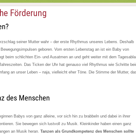
che Förderung
en?
rzschlag seiner Mutter wahr – der erste Rhythmus unseres Lebens. Deshalb
an Bewegungsimpulsen geboren. Vom ersten Lebenstag an ist ein Baby von
t beim schlichten Ein- und Ausatmen an und geht weiter mit dem Tagesabla
ahreszeiten. Das Ticken der Uhr hat genauso viel Rhythmus wie Schritte be
ang an unser Leben – naja, vielleicht eher Töne. Die Stimme der Mutter, da
nz des Menschen
innen Babys von ganz alleine, vor sich hin zu brabbeln und dabei in ihrer
tieren. Sie bewegen sich lustvoll zu Musik. Kleinkinder haben einen ganz
fangen an Musik heran.
Tanzen als Grundkompetenz des Menschen sollte