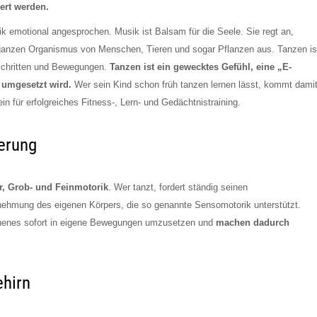
ert werden.
 emotional angesprochen. Musik ist Balsam für die Seele. Sie regt an,
n ganzen Organismus von Menschen, Tieren und sogar Pflanzen aus. Tanzen is
n Schritten und Bewegungen.
Tanzen ist ein gewecktes Gefühl, eine „E-
 umgesetzt wird.
Wer sein Kind schon früh tanzen lernen lässt, kommt dami
n für erfolgreiches Fitness-, Lern- und Gedächtnistraining.
erung
, Grob- und Feinmotorik
. Wer tanzt, fordert ständig seinen
nehmung des eigenen Körpers, die so genannte Sensomotorik unterstützt.
henes sofort in eigene Bewegungen umzusetzen und
machen dadurch
ehirn